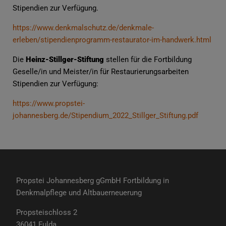
Stipendien zur Verfügung.
https://www.denkmalschutz.de/denkmale-
erleben/stipendienprogramm-restaurator-im-handwerk.html
Die
Heinz-Stillger-Stiftung
stellen für die Fortbildung
Geselle/in und Meister/in für Restaurierungsarbeiten
Stipendien zur Verfügung:
https://www.propstei-
johannesberg.de/Stipendium_2022_Stillger_Stiftung.pdf
Propstei Johannesberg gGmbH Fortbildung in
Denkmalpflege und Altbauerneuerung
Propsteischloss 2
36041 Fulda