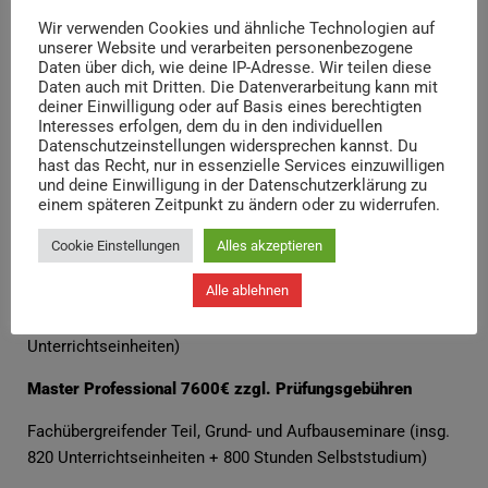
Konservierungsmaßnahmen,
der Ausführung von Erhaltungs-, Restaurierungs- und
Wir verwenden Cookies und ähnliche Technologien auf
unserer Website und verarbeiten personenbezogene
Konservierungsmaßnahmen,
Daten über dich, wie deine IP-Adresse. Wir teilen diese
einer Projektdokumentation,
Daten auch mit Dritten. Die Datenverarbeitung kann mit
einer Projektpräsentation und
deiner Einwilligung oder auf Basis eines berechtigten
Interesses erfolgen, dem du in den individuellen
einem Fachgespräch.
Datenschutzeinstellungen widersprechen kannst. Du
hast das Recht, nur in essenzielle Services einzuwilligen
Kosten
und deine Einwilligung in der Datenschutzerklärung zu
einem späteren Zeitpunkt zu ändern oder zu widerrufen.
Geselle für Restaurierungsarbeiten/ Geselle/in für
Cookie Einstellungen
Alles akzeptieren
Instandsetzungsarbeiten in der Denkmalpflege 3500 €
zzgl. Prüfungsgebühren
Alle ablehnen
Fachübergreifende Teil und Fachspezifischer Teil (insg. 460
Unterrichtseinheiten)
Master Professional 7600€ zzgl. Prüfungsgebühren
Fachübergreifender Teil, Grund- und Aufbauseminare (insg.
820 Unterrichtseinheiten + 800 Stunden Selbststudium)