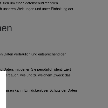
s sich um einen datenschutzrechtlich
ch unseren Weisungen und unter Einhaltung der
nen
en Daten vertraulich und entsprechend den
ten, mit denen Sie persönlich identifiziert
erläutert auch, wie und zu welchem Zweck das
aufweisen kann. Ein lückenloser Schutz der Daten