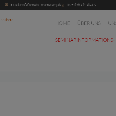
E-Mail: info[at]propstei-johannesberg.de
Tel. +49 661 941813-0
HOME
ÜBER UNS
UN
SEMINARINFORMATIONS