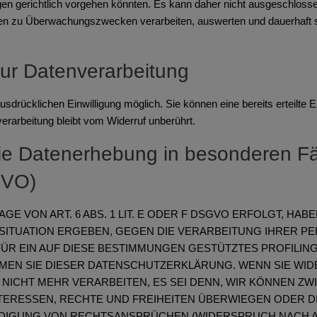
gen gerichtlich vorgehen könnten. Es kann daher nicht ausgeschlos
ten zu Überwachungszwecken verarbeiten, auswerten und dauerhaft s
 zur Datenverarbeitung
sdrücklichen Einwilligung möglich. Sie können eine bereits erteilte Ei
erarbeitung bleibt vom Widerruf unberührt.
ie Datenerhebung in besonderen Fä
GVO)
 VON ART. 6 ABS. 1 LIT. E ODER F DSGVO ERFOLGT, HABE
 SITUATION ERGEBEN, GEGEN DIE VERARBEITUNG IHRER 
FÜR EIN AUF DIESE BESTIMMUNGEN GESTÜTZTES PROFILING
MEN SIE DIESER DATENSCHUTZERKLÄRUNG. WENN SIE WID
ICHT MEHR VERARBEITEN, ES SEI DENN, WIR KÖNNEN Z
NTERESSEN, RECHTE UND FREIHEITEN ÜBERWIEGEN ODER D
GUNG VON RECHTSANSPRÜCHEN (WIDERSPRUCH NACH ART.