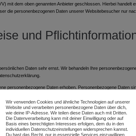
VV) mit dem oben genannten Anbieter geschlossen. Hierbei handelt e
dieser die personenbezogenen Daten unserer Websitebesucher nur na
ise und Pflicht­informatio
 persönlichen Daten sehr ernst. Wir behandeln Ihre personenbezogen
atenschutzerklärung.
ne personenbezogene Daten erhoben. Personenbezogene Daten sind Da
erläutert, welche Daten wir erheben und wofür wir sie nutzen. Sie 
Wir verwenden Cookies und ähnliche Technologien auf unserer
Website und verarbeiten personenbezogene Daten über dich,
wie deine IP-Adresse. Wir teilen diese Daten auch mit Dritten.
Internet (z. B. bei der Kommunikation per E-Mail) Sicherheitslücken 
Die Datenverarbeitung kann mit deiner Einwilligung oder auf
Basis eines berechtigten Interesses erfolgen, dem du in den
individuellen Datenschutzeinstellungen widersprechen kannst.
 Stelle
Du hast das Recht, nur in essenzielle Services einzuwilligen