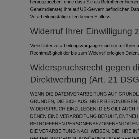
herauszugeben, ohne dass Sie als Betroffener hierge
Geheimdienste) Ihre auf US-Servern befindlichen Da
Verarbeitungstätigkeiten keinen Einfluss.
Widerruf Ihrer Einwilligung
Viele Datenverarbeitungsvorgänge sind nur mit Ihrer au
Rechtmäßigkeit der bis zum Widerruf erfolgten Datenv
Widerspruchsrecht gegen d
Direktwerbung (Art. 21 DS
WENN DIE DATENVERARBEITUNG AUF GRUNDLAGE
GRÜNDEN, DIE SICH AUS IHRER BESONDEREN
WIDERSPRUCH EINZULEGEN; DIES GILT AUCH 
DENEN EINE VERARBEITUNG BERUHT, ENTNEH
BETROFFENEN PERSONENBEZOGENEN DATEN N
DIE VERARBEITUNG NACHWEISEN, DIE IHRE I
GELTENDMACHUNG, AUSÜBUNG ODER VERTEIDI