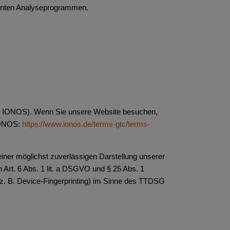
annten Analyseprogrammen.
nd: IONOS). Wenn Sie unsere Website besuchen,
 IONOS:
https://www.ionos.de/terms-gtc/terms-
einer möglichst zuverlässigen Darstellung unserer
 Art. 6 Abs. 1 lit. a DSGVO und § 25 Abs. 1
(z. B. Device-Fingerprinting) im Sinne des TTDSG