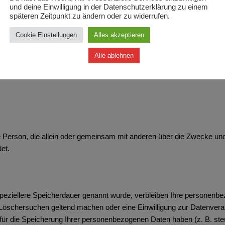
und deine Einwilligung in der Datenschutzerklärung zu einem
späteren Zeitpunkt zu ändern oder zu widerrufen.
f dieser Website ist:
Cookie Einstellungen
Alles akzeptieren
Alle ablehnen
lpflege und Altbauerneuerung
ische Person, die allein oder gemeinsam mit anderen über die Zwecke 
et.
peziellere Speicherdauer genannt wurde, verbleiben Ihre personenbe
s Löschersuchen geltend machen oder eine Einwilligung zur Datenvera
 für die Speicherung Ihrer personenbezogenen Daten haben (z. B. ste