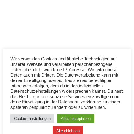
Fachverbänden ab.
Mehrmonatige Zertifikatslehrgänge, Tagesseminare,
mehrtägige Praxisseminare und Werkstatttage belegen dies.
Die Heterongenität unseres Teilnehmerkreises ist dabei
förderlich für den Dialog, das lebenslange Lernen, den
fachlichen Diskurs und die Erweiterung des eigenen
Horizontes. Die dafür benötigten Eigenschaften wie Respekt,
Wir verwenden Cookies und ähnliche Technologien auf
Toleranz, Empathie und Ehrlichkeit sind unbedingter
unserer Website und verarbeiten personenbezogene
Daten über dich, wie deine IP-Adresse. Wir teilen diese
Bestandteil unserer Lehrprogramme.
Daten auch mit Dritten. Die Datenverarbeitung kann mit
deiner Einwilligung oder auf Basis eines berechtigten
Fulda, im Sommer 2023
Interesses erfolgen, dem du in den individuellen
Datenschutzeinstellungen widersprechen kannst. Du hast
das Recht, nur in essenzielle Services einzuwilligen und
deine Einwilligung in der Datenschutzerklärung zu einem
späteren Zeitpunkt zu ändern oder zu widerrufen.
Cookie Einstellungen
Alles akzeptieren
Alle ablehnen