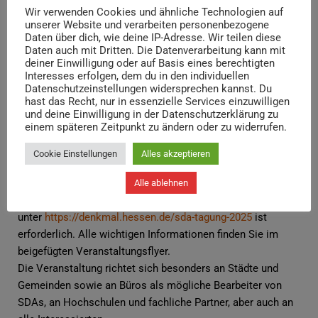
Wir verwenden Cookies und ähnliche Technologien auf
Denkmal“. Die Städtebaulich-Denkmalpflegerische
unserer Website und verarbeiten personenbezogene
Aufnahme (SDA) als Instrument zum Schutz und zur
Daten über dich, wie deine IP-Adresse. Wir teilen diese
Weiterentwicklung historischer Orts- und Stadtkerne“ am
Daten auch mit Dritten. Die Datenverarbeitung kann mit
deiner Einwilligung oder auf Basis eines berechtigten
27. Februar 2025 in Friedberg einladen. Im Rahmen dieser
Interesses erfolgen, dem du in den individuellen
Tagung möchten wir die SDA als ein Instrument der
Datenschutzeinstellungen widersprechen kannst. Du
städtebaulichen Denkmalpflege vorstellen und diskutieren,
hast das Recht, nur in essenzielle Services einzuwilligen
und deine Einwilligung in der Datenschutzerklärung zu
vor allem aber um Anwendungsmöglichkeiten ergänzen.
einem späteren Zeitpunkt zu ändern oder zu widerrufen.
Beim Ortsrundgang geben die Stadt Friedberg und der
Bearbeiter der dortigen SDA zudem einen Einblick in ein
Cookie Einstellungen
Alles akzeptieren
aktuelles hessisches SDA-Projekt.
Alle ablehnen
Die Teilnahme an der Tagung ist kostenlos, eine Anmeldung
unter
https://denkmal.hessen.de/sda-tagung-2025
ist
erforderlich. Alle wichtigen Informationen finden Sie im
beigefügten Veranstaltungsflyer.
Die Veranstaltung richtet sich besonders an Städte und
Gemeinden sowie an Büros als mögliche Bearbeiter von
SDAs, an Hochschulen und fachliche Partner, aber auch an